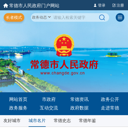
常德市人民政府门户网站
登录
注册
长者模式
网站首页
市政府
常德资讯
政务公开
政务服务
互动交流
政府数据
走进常德
友好城市
城市名片
常德史志
常德年鉴