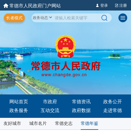
常德市人民政府门户网站
登录
注册
长者模式
网站首页
市政府
常德资讯
政务公开
政务服务
互动交流
政府数据
走进常德
友好城市
城市名片
常德史志
常德年鉴