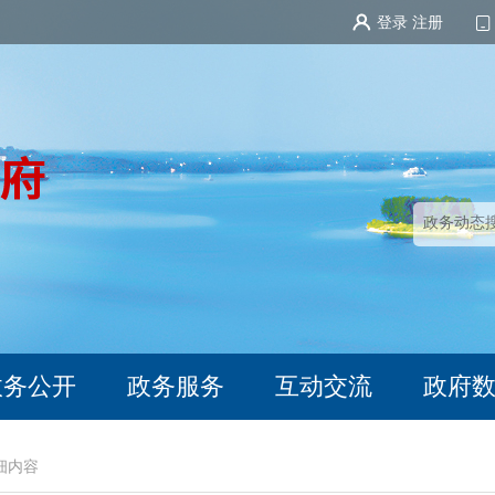
登录
注册
政务公开
政务服务
互动交流
政府
细内容