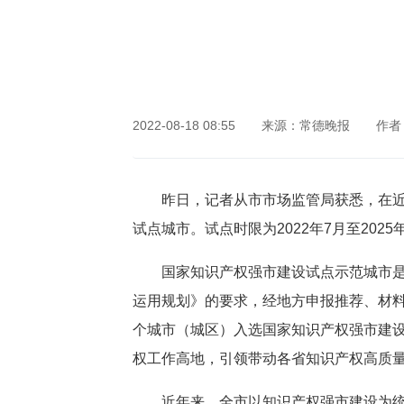
网站首页
2022-08-18 08:55
来源：常德晚报
作者
昨日，记者从市市场监管局获悉，在
试点城市。试点时限为2022年7月至2025
国家知识产权强市建设试点示范城市是具
运用规划》的要求，经地方申报推荐、材料
个城市（城区）入选国家知识产权强市建
权工作高地，引领带动各省知识产权高质
近年来，全市以知识产权强市建设为