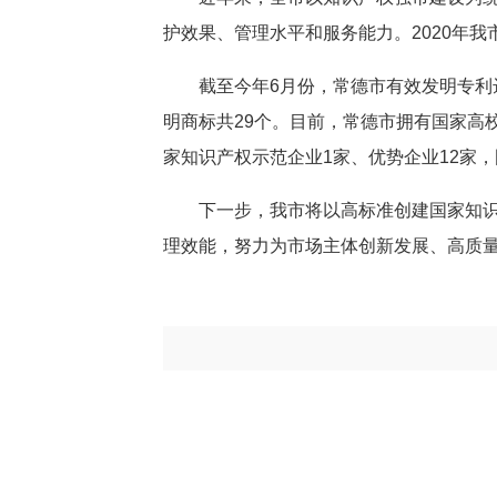
护效果、管理水平和服务能力。2020年
截至今年6月份，常德市有效发明专利达
明商标共29个。目前，常德市拥有国家高
家知识产权示范企业1家、优势企业12家
下一步，我市将以高标准创建国家知
理效能，努力为市场主体创新发展、高质