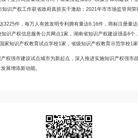
我市知识产权工作获省政府真抓实干激励；2021年市市场监管局
3225件，每万人有效发明专利拥有量达6.16件，商标注册量达
校知识产权信息服务公共网点1家，湖南省知识产权建设强县6个
，国家知识产权教育试点学校1家，省级知识产权教育示范学校1家
识产权强市建设试点城市为新起点，深入推进实施知识产权强市
量发展增添新动能。