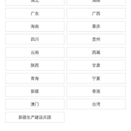
湖北
湖南
广东
广西
海南
重庆
四川
贵州
云南
西藏
陕西
甘肃
青海
宁夏
新疆
香港
澳门
台湾
新疆生产建设兵团