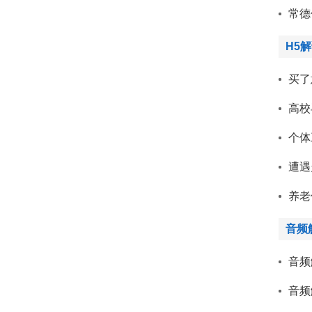
常德
H5
买了
高校
个体
遭遇
养老
音频
音频
音频