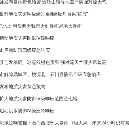
县发布暴雨橙色预警 壶瓶山镇等地需严防强对流天气
提升地质灾害响应级别至Ⅲ级应对台风“红霞”
霞”北上 明后两天我市大到暴雨局地大暴雨
启动地质灾害防御Ⅳ级响应
市启动防汛四级应急响应
县连发暴雨、冰雹双橙色预警 强对流天气致灾风险高
市解除鼎城区、桃源县、石门县防汛四级应急响应
发布地质灾害黄色预警
扩大地质灾害防御Ⅳ级响应范围至七地
启动洪水防御Ⅳ级应急响应
流域拉响警报：石门西北部大暴雨+7级大风，未来24小时仍有