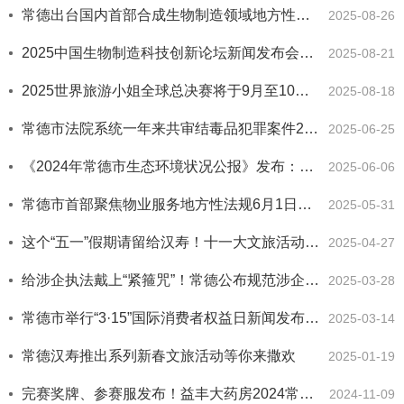
常德出台国内首部合成生物制造领域地方性法规
2025-08-26
2025中国生物制造科技创新论坛新闻发布会在北京举行
2025-08-21
2025世界旅游小姐全球总决赛将于9月至10月在常德举办
2025-08-18
常德市法院系统一年来共审结毒品犯罪案件236件373人 ​10人被判十年以上刑罚
2025-06-25
《2024年常德市生态环境状况公报》发布：生态环境保护工作取得新成效
2025-06-06
常德市首部聚焦物业服务地方性法规6月1日起施行 以法治力量提升居民“家门口的幸福”
2025-05-31
这个“五一”假期请留给汉寿！十一大文旅活动等你来嗨
2025-04-27
给涉企执法戴上“紧箍咒”！常德公布规范涉企行政执法“十项措施”
2025-03-28
常德市举行“3·15”国际消费者权益日新闻发布会 2024年为消费者挽回经济损失525.95万元
2025-03-14
常德汉寿推出系列新春文旅活动等你来撒欢
2025-01-19
完赛奖牌、参赛服发布！益丰大药房2024常德柳叶湖马拉松亮点提前看
2024-11-09