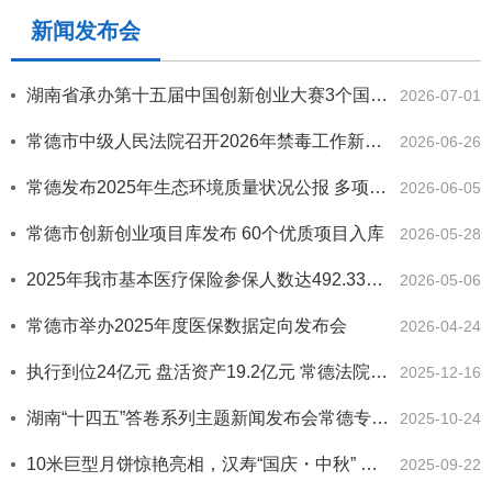
新闻发布会
湖南省承办第十五届中国创新创业大赛3个国家级专业赛 合成生物与生物制造专业赛由常德市联合主办
2026-07-01
常德市中级人民法院召开2026年禁毒工作新闻发布会
2026-06-26
常德发布2025年生态环境质量状况公报 多项指标创佳绩
2026-06-05
常德市创新创业项目库发布 60个优质项目入库
2026-05-28
2025年我市基本医疗保险参保人数达492.33万人
2026-05-06
常德市举办2025年度医保数据定向发布会
2026-04-24
执行到位24亿元 盘活资产19.2亿元 常德法院亮出优化营商环境年度“成绩单”
2025-12-16
​湖南“十四五”答卷系列主题新闻发布会常德专场举行
2025-10-24
10米巨型月饼惊艳亮相，汉寿“国庆・中秋” 双节特色文旅活动重磅发布
2025-09-22