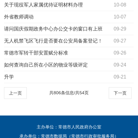
的地
关于现役军人家属优待证明材料办理
10-08
外省教师调动
10-07
请问国庆假期政务中心办公交卡的窗口有上班
09-29
的吗？
无人机禁飞区飞行是否要在公安局备案登记！
09-27
常德市军转干部安置赋分标准
09-26
如何查询自己所在小区的物业等级评定
09-24
升学
09-21
共806条信息/共54页
上一页
下一页
主办单位：常德市人民政府办公室
承办单位：常德市数据局（常德市行政审批服务局）