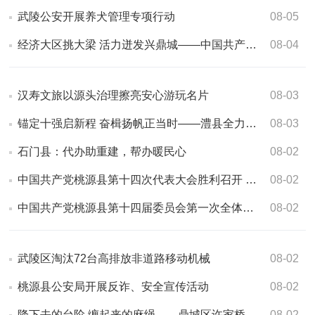
武陵公安开展养犬管理专项行动
08-05
经济大区挑大梁 活力迸发兴鼎城——中国共产党常德市鼎城区第十四次代表…
08-04
汉寿文旅以源头治理擦亮安心游玩名片
08-03
锚定十强启新程 奋楫扬帆正当时——澧县全力谱写中国式现代化县域实践新…
08-03
石门县：代办助重建，帮办暖民心
08-02
中国共产党桃源县第十四次代表大会胜利召开 奋力谱写“五个现代强县”建…
08-02
中国共产党桃源县第十四届委员会第一次全体会议举行
08-02
武陵区淘汰72台高排放非道路移动机械
08-02
桃源县公安局开展反诈、安全宣传活动
08-02
降下去的台阶 缠起来的麻绳——鼎城区许家桥回族维吾尔族乡助残服务见闻
08-02