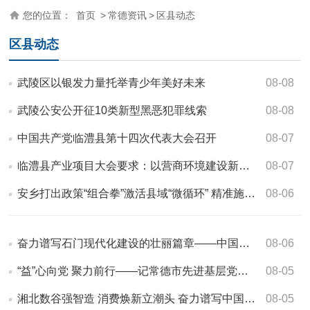
您的位置：
首页
>
常德资讯
>
区县动态
区县动态
武陵区以银发力量托举青少年美好未来
08-08
武陵公安公开征10类新型黑恶犯罪线索
08-08
中国共产党临澧县第十四次代表大会召开
08-07
临澧县产业项目大会要求：以营商环境建设新成效赋能高质量发展
08-07
安乡打出政策“组合拳”激活县域“微循环” 精准施策扩内需
08-06
奋力谱写石门现代化建设的壮丽篇章——中国共产党石门县第十四次代表大会…
08-06
“益”心向党 聚力前行——记常德市先进基层党组织临澧县红云公益事业发…
08-05
湘北数谷强智造 消费焕新立潮头 奋力谱写中国式现代化武陵新篇章——中国…
08-05