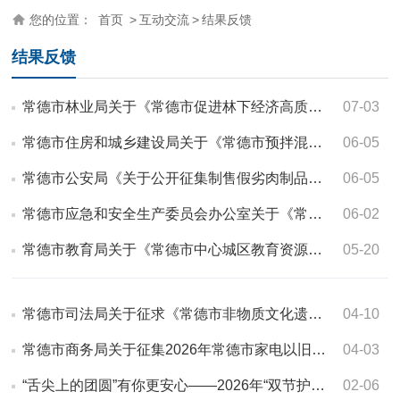
您的位置：
首页
>
互动交流
>
结果反馈
结果反馈
常德市林业局关于《常德市促进林下经济高质量发展的八条措施（征求意见稿…
07-03
常德市住房和城乡建设局关于《常德市预拌混凝土管理办法(征求意见稿)》公…
06-05
常德市公安局《关于公开征集制售假劣肉制品及网络餐饮食品安全违法犯罪线…
06-05
常德市应急和安全生产委员会办公室关于《常德市突发事件总体应急预案（代…
06-02
常德市教育局关于《常德市中心城区教育资源布局调整方案（征求意见稿）》…
05-20
常德市司法局关于征求《常德市非物质文化遗产保护若干规定（草案）》修改…
04-10
常德市商务局关于征集2026年常德市家电以旧换新、数码和智能产品购新活动…
04-03
“舌尖上的团圆”有你更安心——2026年“双节护食安”你点我检问卷调查情…
02-06