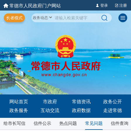
常德市人民政府门户网站
登录
注册
长者模式
网站首页
市政府
常德资讯
政务公开
政务服务
互动交流
政府数据
走进常德
给市长写信
信件公示
热点问题
常见问题
信件查询