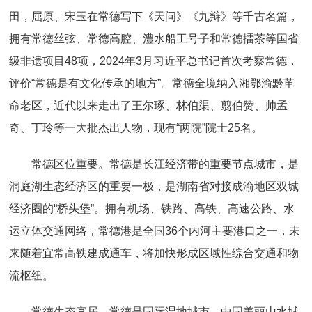
田，屈原、宋玉在常德写下《天问》《九辩》等千古名篇，
拥有常德丝弦、常德高腔、澧水船工号子和常德擂茶等国省
级非遗项目48项，2024年3月习近平总书记首次考察常德，
评价“常德是有文化传承的地方”。常德全境纳入湘鄂渝黔革
命老区，近代以来走出了王尔琢、林伯渠、翦伯赞、帅孟
奇、丁玲等一大批杰出人物，现有“两院”院士25名。
常德区位重要。常德是长江经济带的重要节点城市，是
洞庭湖生态经济区的重要一极，是湖南省对接成渝地区双城
经济圈的“桥头堡”。拥有机场、铁路、高铁、高速公路、水
运立体交通网络，常德港是全国36个内河主要港口之一，未
来随着宜常高铁建成通车，将加快形成区域性综合交通和物
流枢纽。
常德生态宜居。常德是国际湿地城市、中国美丽山水城