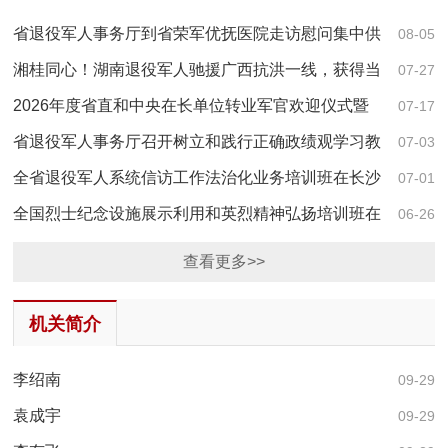
省退役军人事务厅到省荣军优抚医院走访慰问集中供
08-05
千里驰援践初心 常德退役军人奋战广西灾后防疫一线
养对象
湘桂同心！湖南退役军人驰援广西抗洪一线，获得当
07-27
地感谢信
2026年度省直和中央在长单位转业军官欢迎仪式暨
07-17
岗前培训开班动员会在长沙举行
省退役军人事务厅召开树立和践行正确政绩观学习教
07-03
育警示教育会暨专题党课
全省退役军人系统信访工作法治化业务培训班在长沙
07-01
顺利举办
全国烈士纪念设施展示利用和英烈精神弘扬培训班在
06-26
长沙举办
查看更多>>
机关简介
李绍南
09-29
袁成宇
09-29