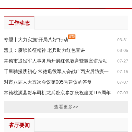
1
2
3
4
5
工作动态
专题丨大力实施“开局八好”行动
03-31
澧县：赓续长征精神 老兵助力红色宣讲
08-05
常德市退役军人事务局开展红色教育暨微宣讲活动
07-27
千里驰援践初心 常德退役军人奋战广西灾后防疫一
07-15
线
对市八届人大五次会议第005号建议的答复
07-07
常德桃源县货车司机龙兵赴京参加庆祝建党105周年
07-03
大会
查看更多>>
省厅要闻