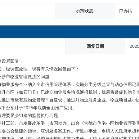
办理状态
已办结
回复日期
2025
建设局回复：
悉，经调查处理，现将有关情况回复如下：
长沙市物业管理做法的问题
将物业服务企业纳入全市信用管理体系，实施分类分级监管与动态信用记
分县市区（如石门县）已建立物业服务情况通报机制，我局将督促其他县
在推进市级智慧物业管理平台建设，通过对物业服务企业、物业项目及小
平台预计于2025年底前全面推广应用。
管理委员会组建的监督执行问题
委社工部、市发展改革委（市国动办）出台《常德市住宅小区物业管理委
理委员会组建的指导、培训及备案工作。街道办事处、乡镇人民政府承担
定期评议。居（村）民委员会协助街道办事处、乡镇人民政府做好相关组