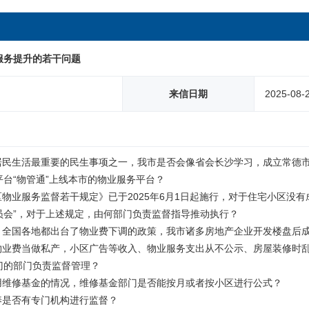
服务提升的若干问题
来信日期
2025-08-
区居民生活最重要的民生事项之一，我市是否会像省会长沙学习，成立常德
台“物管通”上线本市的物业服务平台？

区物业服务监督若干规定》已于2025年6月1日起施行，对于住宅小区没
会”，对于上述规定，由何部门负责监督指导推动执行？

下，全国各地都出台了物业费下调的政策，我市诸多房地产企业开发楼盘后
将物业费当做私产，小区广告等收入、物业服务支出从不公示、房屋装修时
的部门负责监督管理？

用维修基金的情况，维修基金部门是否能按月或者按小区进行公式？

养是否有专门机构进行监督？