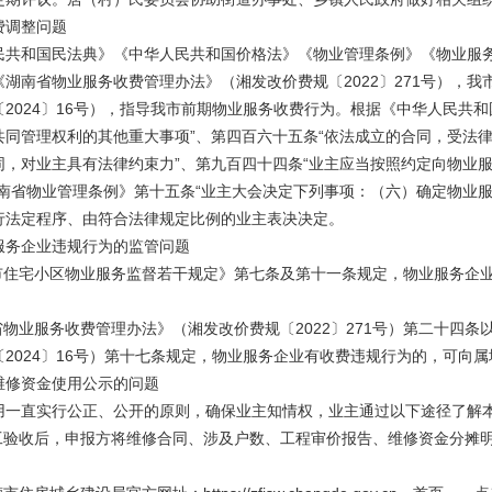
费调整问题
共和国民法典》《中华人民共和国价格法》《物业管理条例》《物业服务收费
湖南省物业服务收费管理办法》（湘发改价费规〔2022〕271号），我
2024〕16号），指导我市前期物业服务收费行为。根据《中华人民共
共同管理权利的其他重大事项”、第四百六十五条“依法成立的合同，受法律
同，对业主具有法律约束力”、第九百四十四条“业主应当按照约定向物业服
湖南省物业管理条例》第十五条“业主大会决定下列事项：（六）确定物业
行法定程序、由符合法律规定比例的业主表决决定。
服务企业违规行为的监管问题
德市住宅小区物业服务监督若干规定》第七条及第十一条规定，物业服务企
。
省物业服务收费管理办法》（湘发改价费规〔2022〕271号）第二十四
2024〕16号）第十七条规定，物业服务企业有收费违规行为的，可向
维修资金使用公示的问题
用一直实行公正、公开的原则，确保业主知情权，业主通过以下途径了解
竣工验收后，申报方将维修合同、涉及户数、工程审价报告、维修资金分摊