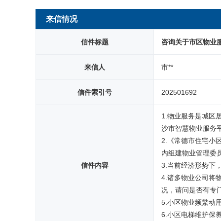
网站首页
来信情况
信件标题
咨询关于市区物业
来信人
市**
信件索引号
202501692
1.物业服务是城
沙市智慧物业服务平
2.《常德市住宅小
内组建物业管理委员
信件内容
3.当前经济形势
4.诸多物业公司
况，请问是否有专门
5.小区物业频繁动
6.小区电梯维护保