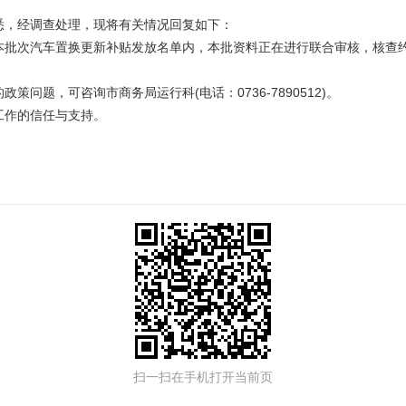
：
悉，经调查处理，现将有关情况回复如下：
本批次汽车置换更新补贴发放名单内，本批资料正在进行联合审核，核查约
政策问题，可咨询市商务局运行科(电话：0736-7890512)。
工作的信任与支持。
扫一扫在手机打开当前页