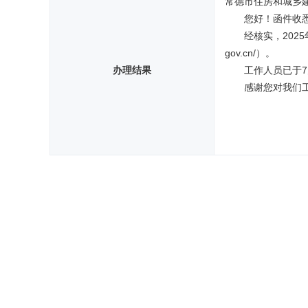
常德市住房和城乡
您好！函件收
经核实，2025
gov.cn/）。
办理结果
工作人员已于
感谢您对我们