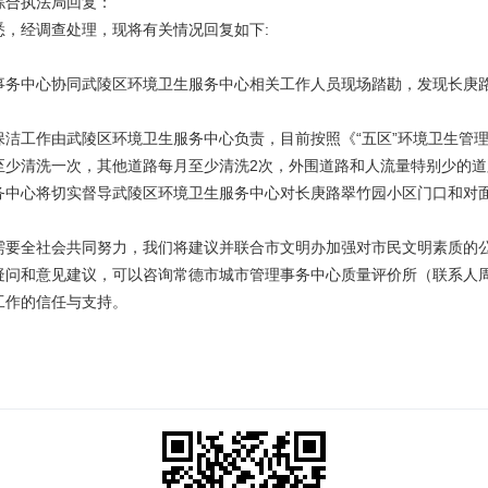
综合执法局回复：
悉，经调查处理，现将有关情况回复如下:
事务中心协同武陵区环境卫生服务中心相关工作人员现场踏勘，发现长庚
保洁工作由武陵区环境卫生服务中心负责，目前按照《“五区”环境卫生管
至少清洗一次，其他道路每月至少清洗2次，外围道路和人流量特别少的道
务中心将切实督导武陵区环境卫生服务中心对长庚路翠竹园小区门口和对
需要全社会共同努力，我们将建议并联合市文明办加强对市民文明素质的
问和意见建议，可以咨询常德市城市管理事务中心质量评价所（联系人周旭群，
工作的信任与支持。