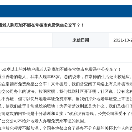
户籍老人到底能不能在常德市免费乘坐公交车？！
来信日期
2021-10-
60岁以上的外地户籍老人到底能不能在常德市免费乘坐公交车？！

置业养老的老人。我本人现年68岁。总的说来，在常德的生活还比较适应
能在常德市免费乘坐公交车！来常德后，我们曾查阅了网络上有关常德市
公交公司办卡的说法。按图索骥，我们找到社区开证明，社区说，没有这
人不办证，但可以凭外地老年证免费乘车。当我们持外地老年证登上常德
，使我们处于非常尴尬的境地！为弄清楚这到底是为什么，我们又拨打了政府
公司这次的回答倒是十分清晰和直接：“政府没有给钱，公交公司承受不了
了公交公司不给外地老人办理免费乘车证的原因。

口老龄化程度不断加深，全国各地都出台了很多不分户籍的关怀老年人的