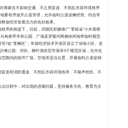
允许商家在不影响交通、不占用盲道、不扰乱市容环境秩序
各地要有序放开占道管理，允许临时占道设摊经营。结合常
极释放经济发展活力的良好效果。
秩序的前提下，目前，武陵区积极推广“零租金”小木屋模
骡马甸巷早市和公园、广场及穿紫河两侧休闲地带临时规范
等7处“零摊区”；常德经济技术开发区设立了绿地小区、龙
沙滩公园、河街、柳叶湖农贸市场等3个规范区域，允许在
线范围内的前
坪广场、空地等适当位置，开展临时占道促销
用盲道和消防通道、不扰乱市容环境秩序、不噪声扰民、不
执法过程中，对出现的违规问题，坚持服务为先、教育为主