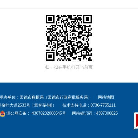
扫一扫在手机打开当前页
 承办单位：常德市数据局（常德市行政审批服务局）
网站地图
大道2533号（章誉苑4楼） 技术支持电话：0736-7755111
湘公网安备： 43070202000545号
网站标识码：4307000025