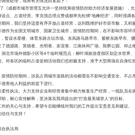
经调查处理，现将有关情况回复如下：
布了《成都市城市管理五允许一坚持统筹疫情防控助力经济发展措施》，
摊设点、占道经营。李克强总理点赞成都率先松绑“地摊经济”，同时强调
控期间，我们坚持适度有序开放占道经营，达到既维护好市容市貌，又积
常德作为全国文明城市、国家卫生城市，疫情防控期间，在不影响市容环境
市”，暂设水星楼、体育东路古玩市场、东风路马路早市、紫桥东路早市、
立了德源路、英德巷、光明巷、友谊巷、江南休闲广场、陈辉公园、仰止楼
、洞北市场外德影小区等4个临时规范点；柳叶湖旅游度假区划定水世界、
营。对各区的临时占道促销活动我们也积极支持，准予大型商场在自身红
。疫情防控期间，涉及占用城市道路的活动都需在不影响交通安全、不占
不侵害他人利益的前提下进行。
行柔性执法。大力支持企业和经营者集中精力恢复生产经营，一线队员在
帮助，耐心宣传解释，坚决落实我局提出的“打造最美城管人”的目标。
工作的关心与支持，希望今后能继续对我们的工作提出宝贵意见和建议。
的信任与支持！
综合执法局