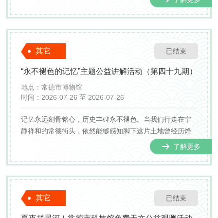
卫冕冠军永州队。其它6场比赛，将于7月26日19:38同步拉
开战幕，具体对阵信息情况为：娄底主场vs郴州、常德主
场vs株洲...
其它
已结束
“永不褪色的记忆”主题公益讲解活动（第四十九期）
地点：
常德市博物馆
时间：
2026-07-26 至 2026-07-26
记忆永远刻骨铭心，历史丰碑永不褪色。当我们行走在宁
静祥和的常德街头，依然能够感知脚下这片土地曾经历烽
火硝烟与深重苦难！为铭记那段永不忘却的历史，传承民
了解更多
族不屈的精神血脉，常德博物馆特推出专题公益讲解，通
过文物与史料，回溯烽火岁月，八千虎贲将士用血肉之躯
捍卫民...
其它
已结束