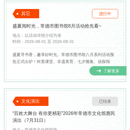
其它
进行中
盛夏阅时光，常德市图书馆8月活动抢先看~
地点：
以活动详情介绍为准
时间：
2026-08-01 至 2026-08-31
盛夏寻书香，趣享好时光。常德市图书馆八月系列活动预
告正式出炉！科普课堂、非遗美育、七夕雅集、侦探闯
关、暑期研学精彩上线，覆盖亲子家庭与青年读者，快来
了解更多
图书馆奔赴一场清凉有趣的文化之约。
文化演出
已结束
“百姓大舞台 有你更精彩”2026年常德市文化馆惠民
演出（7月31日）
地点：
常德市文化馆剧场