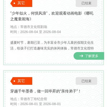
其它
已结束
"少年似火，何惧风浪"，欢迎观看动画电影《哪吒
之魔童闹海》
地点：
常德市文化馆剧场
时间：
2026-08-04 至 2026-08-04
盛夏时节，暑期已至，为丰富全市少年儿童的假期文化生
活，给孩子们打造趣味充实的休闲体验，常德市文化馆特
推出暑期公益观影专场。本次放映国产热门动画影片《哪
了解更多
吒之魔童闹海》，活动免费面向市民开放，诚挚欢迎各位
家长陪同小朋友走进文化馆，沉浸式感受精彩的动画故
事，共度...
其它
已结束
穿越千年墨香，做一回毕昇的“亲传弟子”！
地点：
常德市丁玲纪念馆
时间：
2026-08-01 至 2026-08-01