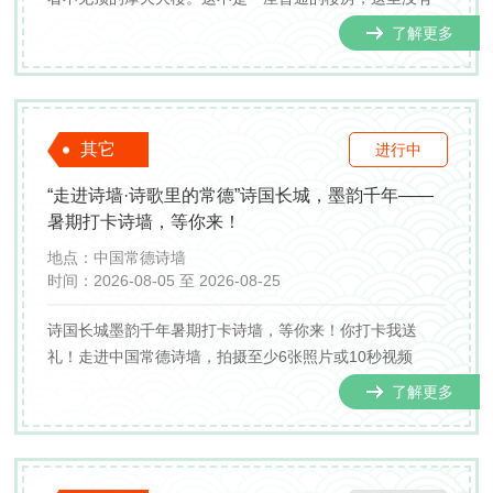
电梯，只有盘旋而上的水草楼梯；这里的每一层，都住着
了解更多
一位身怀绝技的“沼泽精灵”。现在，这栋神秘大楼已敞开大
门，向每一位热爱自然、心怀好奇的大小朋友开放！不用
奔...
其它
进行中
“走进诗墙·诗歌里的常德”诗国长城，墨韵千年——
暑期打卡诗墙，等你来！
地点：
中国常德诗墙
时间：
2026-08-05 至 2026-08-25
诗国长城墨韵千年暑期打卡诗墙，等你来！你打卡我送
礼！走进中国常德诗墙，拍摄至少6张照片或10秒视频
了解更多