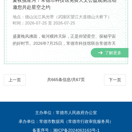
夏夜揽星河！常德市科技馆免费天文公益观测活动
邀您共赴星空之约
地点：
德山沅江风光带（武陵区望江大道德山大桥下）
时间：
2026-07-25 至 2026-07-25
盛夏晚风拂面，银河横跨天际，正是仰望星空、探秘宇宙
的好时节。2026年7月25日，常德市科技馆联合常德市天
文学会重磅推出"夏夜揽星河"免费天文科普公益观测活动，
了解更多
面向全市青少年亲子家庭、天文爱好者开放，带上孩子一
起来解锁夏日星空的浪漫奥秘!
共665条信息/共67页
上一页
下一页
主办单位：常德市人民政府办公室
承办单位：常德市数据局（常德市行政审批服务局）
备案序号：
湘ICP备2024063163号-1