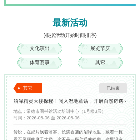
2026年08月
最新活动
(根据活动开始时间排序)
一
二
三
四
五
文化演出
展览节庆
27
28
29
30
31
3
4
5
6
7
体育赛事
其它
10
11
12
13
14
17
18
19
20
21
其它
已结束
24
25
26
27
28
沼泽精灵大楼探秘！闯入湿地童话，开启自然奇遇~
地点：
常德市图书馆活动培训中心（1号楼3层）
31
1
2
3
4
时间：
2026-08-06 至 2026-08-06
传说，在那片飘着薄雾、长满香蒲的沼泽地里，藏着一栋
看不见顶的摩天大楼。这不是一座普通的楼房，这里没有