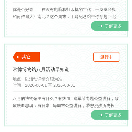
你是否好奇——在没有电脑和打印机的年代，一页页经典
如何传遍大江南北？这个周末，丁玲纪念馆带你穿越回北
宋，拜入毕昇门下，亲手体验活字印刷术的神奇魔力！亲
了解更多
手捡字、排版、刷墨、拓印，让千年智慧在指尖“活”起来！
其它
进行中
常德博物馆八月活动早知道
地点：
以活动详情介绍为准
时间：
2026-08-01 至 2026-08-31
八月的博物馆里有什么？有热血--建军节专题公益讲解，致
敬铁血忠魂；有日常--每周末公益讲解，带您漫步历史长
廊；有趣味--文物拼图，让散落的历史重新聚合；有风雅--
了解更多
非遗漆扇，一半人为一半天成，每一把都是孤品；有神秘--
兽面雕刻，刻画千年之前的图腾威严；有力量--石钺钻孔...