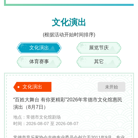
2026年08月
文化演出
(根据活动开始时间排序)
一
二
三
四
五
文化演出
展览节庆
27
28
29
30
31
3
4
5
6
7
体育赛事
其它
10
11
12
13
14
17
18
19
20
21
文化演出
未开始
24
25
26
27
28
“百姓大舞台 有你更精彩”2026年常德市文化馆惠民
演出（8月7日）
31
1
2
3
4
地点：
常德市文化馆剧场
时间：
2026-08-07 至 2026-08-07
常德市音乐家协会吉他专业委员会创立于2011年9月。专业