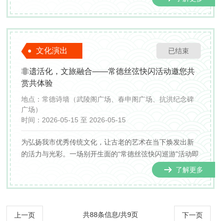
团的精湛技艺与成长蜕变。值此六一儿童节来临之际，常
德市文化馆（常德市非物质文化遗产保护中心）将重磅推
出“我...
文化演出
已结束
非遗活化，文旅融合——常德丝弦快闪活动邀您共
赏共体验
地点：
常德诗墙（武陵阁广场、春申阁广场、抗洪纪念碑
广场）
时间：
2026-05-15 至 2026-05-15
为弘扬我市优秀传统文化，让古老的艺术在当下焕发出新
的活力与光彩。一场别开生面的“常德丝弦快闪巡游”活动即
将在沅江之畔浪漫上演，邀您共赴一场传统文化的视听盛
了解更多
宴！
共88条信息/共9页
上一页
下一页