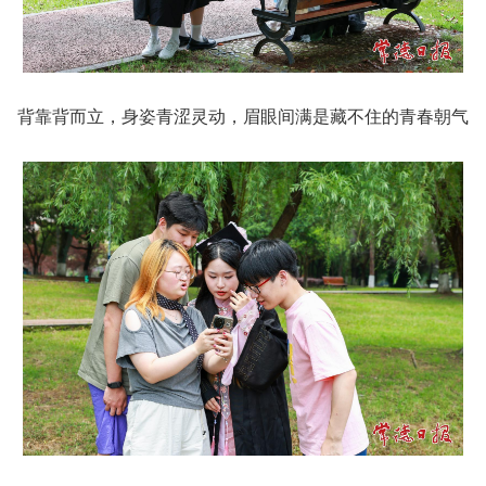
背靠背而立，身姿青涩灵动，眉眼间满是藏不住的青春朝气