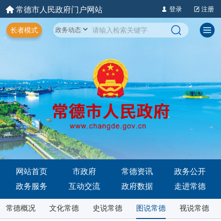
常德市人民政府门户网站
登录
注册
长者模式
网站首页
市政府
常德资讯
政务公开
政务服务
互动交流
政府数据
走进常德
常德概况
文化常德
史说常德
图说常德
视说常德