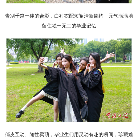
告别千篇一律的合影，白衬衣配短裙清新简约，元气满满地
留住独一无二的毕业记忆
俏皮互动、随性卖萌，毕业生们用灵动有趣的瞬间，珍藏难