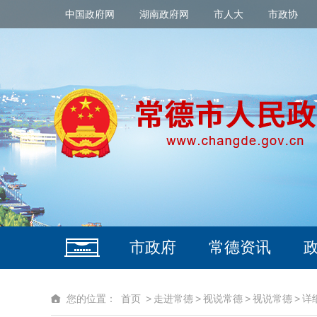
中国政府网
湖南政府网
市人大
市政协
市政府
常德资讯
您的位置：
首页
>
走进常德
>
视说常德
>
视说常德
>
详