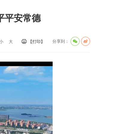
平平安常德
分享到：
小
大
【打印】