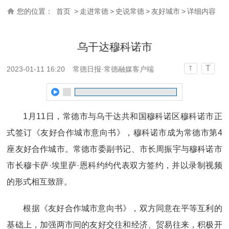
您的位置：
首页
>
走进常德
>
史说常德
>
友好城市
>
详细内容
乌干达穆科诺市
T
2023-01-11 16:20
常德日报·常德融媒客户端
T
1月11日，常德市与乌干达共和国穆科诺区穆科诺市正
式签订《友好合作城市意向书》，穆科诺市成为常德市第4
座友好合作城市。常德市委副书记、市长周振宇与穆科诺市
市长穆卡萨·埃里萨·恩科约约代表双方签约，并以录制视频
的形式相互致辞。
根据《友好合作城市意向书》，双方同意在平等互利的
基础上，加强两市间的友好交往和经济、贸易往来，积极开