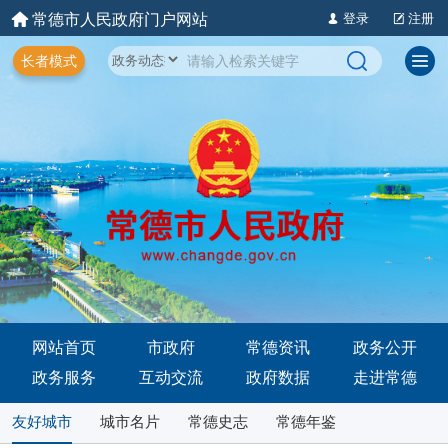
常德市人民政府门户网站
登录
注册
长者模式
网站首页
市政府
常德资讯
政务公开
政务服务
互动交流
政府数据
走进常德
友好城市
城市名片
常德史志
常德年鉴