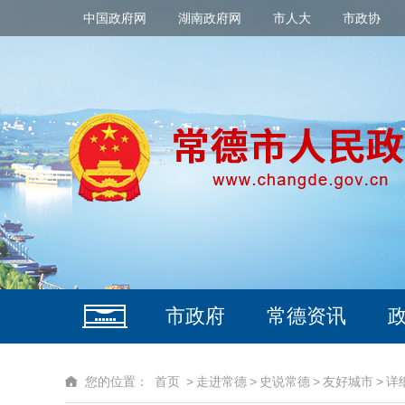
中国政府网
湖南政府网
市人大
市政协
市政府
常德资讯
您的位置：
首页
>
走进常德
>
史说常德
>
友好城市
>
详