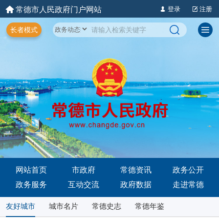
常德市人民政府门户网站
登录
注册
长者模式
网站首页
市政府
常德资讯
政务公开
政务服务
互动交流
政府数据
走进常德
友好城市
城市名片
常德史志
常德年鉴