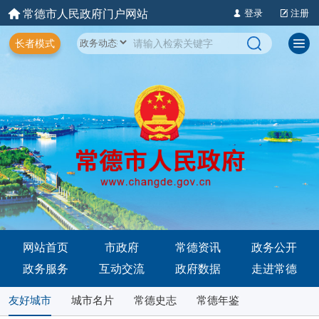
常德市人民政府门户网站
登录
注册
长者模式
网站首页
市政府
常德资讯
政务公开
政务服务
互动交流
政府数据
走进常德
友好城市
城市名片
常德史志
常德年鉴