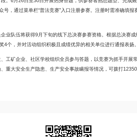
段。6月26日至30日开展热身答题，供参赛者熟悉题型、完成账
公众号，通过菜单栏“普法竞赛”入口注册参赛。注册时需准确填报
央企业队伍将获得9月下旬的线下总决赛参赛资格。根据总决赛成
秀奖4个，并对活动组织积极且成绩优异的相关单位进行通报表扬
位、工矿企业、社区学校组织全员参与答题，以竞赛为抓手开展
大安全生产隐患、生产安全事故瞒报等情况，可拨打12350或07