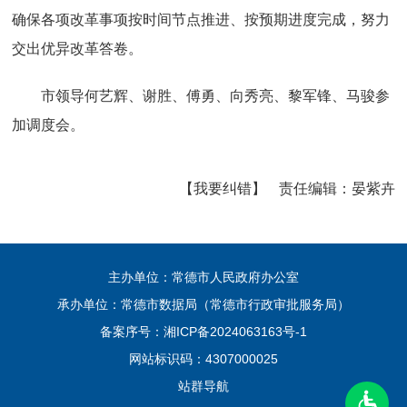
确保各项改革事项按时间节点推进、按预期进度完成，努力
交出优异改革答卷。
市领导何艺辉、谢胜、傅勇、向秀亮、黎军锋、马骏参
加调度会。
【我要纠错】
责任编辑：
晏紫卉
主办单位：常德市人民政府办公室
承办单位：常德市数据局（常德市行政审批服务局）
备案序号：
湘ICP备2024063163号-1
网站标识码：4307000025
站群导航