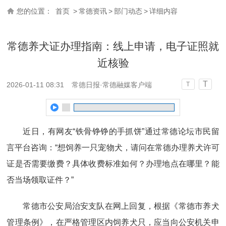
您的位置：
首页
>
常德资讯
>
部门动态
>
详细内容
常德养犬证办理指南：线上申请，电子证照就
近核验
T
2026-01-11 08:31
常德日报·常德融媒客户端
T
近日，有网友“铁骨铮铮的手抓饼”通过常德论坛市民留
言平台咨询：“想饲养一只宠物犬，请问在常德办理养犬许可
证是否需要缴费？具体收费标准如何？办理地点在哪里？能
否当场领取证件？”
常德市公安局治安支队在网上回复，根据《常德市养犬
管理条例》，在严格管理区内饲养犬只，应当向公安机关申