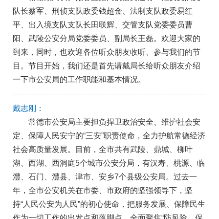
队长蔡军、刑侦支队政委钱超金、法制支队政委易红
平、
出入境支队支队长田联辉、交管支队党委委员曹
阳、武陵公安分局党委委员、副局长王磊。
欢迎大家的
到来，同时，也欢迎各位听众朋友收听、参与我们的节
目。节目开始，我们还是首先请戴局长给听众朋友介绍
一下市公安局的工作职能和基本情况。
戴志刚：
常德市公安局主要担负捍卫政治安全、维护社会安
定、保障人民安宁的“三安”职责使命，全力护航常德经济
社会高质量发展。目前，全市共有武陵、鼎城、柳叶
湖、西湖、西洞庭5个城市公安分局，有汉寿、桃源、临
澧、石门、澧县、津市、安乡7个县级公安局。过去一
年，全市公安机关在市委、市政府的坚强领导下，坚
持“人民公安为人民”的初心使命，把服务发展、保障民生
作为一切工作的出发点和落脚点，全面聚焦“防风险、保