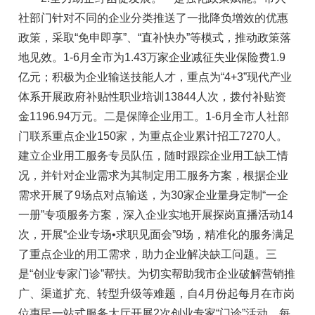
社部门针对不同的企业分类推送了一批降负增效的优惠
政策，采取“免申即享”、“直补快办”等模式，推动政策落
地见效。1-6月全市为1.43万家企业减征失业保险费1.9
亿元；积极为企业输送技能人才，重点为“4+3”现代产业
体系开展政府补贴性职业培训13844人次，拨付补贴资
金1196.94万元。二是保障企业用工。1-6月全市人社部
门联系重点企业150家，为重点企业累计招工7270人。
建立企业用工服务专员队伍，随时跟踪企业用工缺工情
况，并针对企业需求为其制定用工服务方案，根据企业
需求开展了9场点对点输送，为30家企业量身定制“一企
一册”专项服务方案，深入企业实地开展探岗直播活动14
次，开展“企业专场•求职见面会”9场，精准化的服务满足
了重点企业的用工需求，助力企业解决缺工问题。三
是“创业专家门诊”帮扶。为切实帮助我市企业破解营销推
广、渠道扩充、转型升级等难题，自4月份起每月在市岗
位惠民一站式服务大厅开展2次创业专家“门诊”活动。每