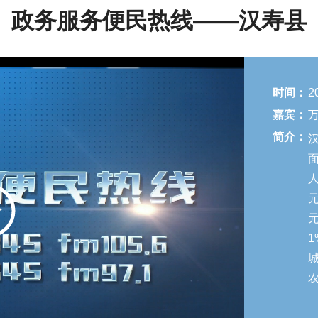
政务服务便民热线——汉寿县
时间：
2
嘉宾：
简介：
人
元
元
1
城