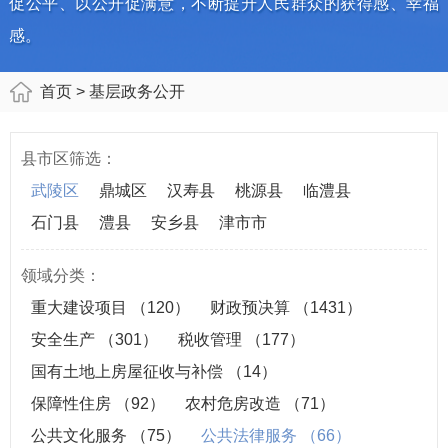
促公平、以公开促满意，不断提升人民群众的获得感、幸福
感。
首页
> 基层政务公开
县市区筛选：
武陵区
鼎城区
汉寿县
桃源县
临澧县
石门县
澧县
安乡县
津市市
领域分类：
重大建设项目
（120）
财政预决算
（1431）
安全生产
（301）
税收管理
（177）
国有土地上房屋征收与补偿
（14）
保障性住房
（92）
农村危房改造
（71）
公共文化服务
（75）
公共法律服务
（66）