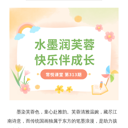
墨染芙蓉色，童心赴雅韵。芙蓉清雅温婉，藏尽江
南诗意，而传统国画独属于东方的笔墨浪漫，是助力孩