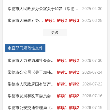
常德市人民政府办公室关于印发《常德市人民政府2025年度重大行政决策事项目录》的通知
2025-04-30
常德市人民政府办公室关于印发《常德市规范涉企行政执法十项措施》的通知
|
解读1
|
解读2
|
解读3
2025-03-28
更多
市直部门规范性文件
常德市人力资源和社会保障局等四部门关于印发《常德市市级大学生创业孵化基地认定管理办法（试行）》的通知
|
解读1
|
解读2
2026-07-30
常德市公安局《关于加强重大活动举办场所无人驾驶航空器管理工作的通告》
|
解读1
|
解读2
2026-07-24
常德市人民政府国有资产监督管理委员会关于废止《常德市市属国有直管住房管理办法》的通告
|
解读1
|
解读2
2026-07-22
常德市发展和改革委员会（常德市国防动员办公室）等三部门关于《常德市前期物业服务收费实施细则》的补充通知
|
解读1
|
解读2
2026-07-16
常德市公安交通管理局《关于在常德市足球系列赛事期间对市城区部分路段采取交通限制措施的通告》
|
解读1
|
解读2
2026-07-15